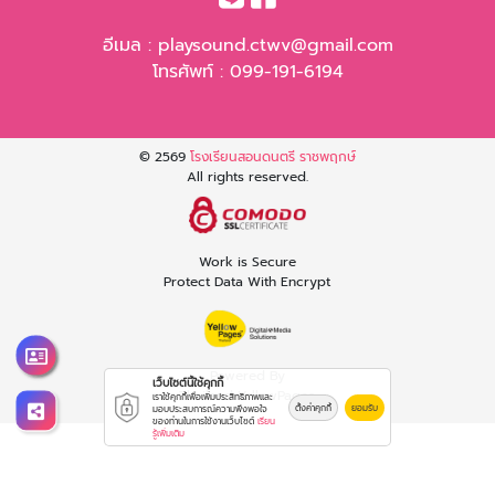
อีเมล :
playsound.ctwv@gmail.com
โทรศัพท์ :
099-191-6194
© 2569
โรงเรียนสอนดนตรี ราชพฤกษ์
All rights reserved.
Work is Secure
Protect Data With Encrypt
Powered By
เว็บไซต์นี้ใช้คุกกี้
Thailand YellowPages
เราใช้คุกกี้เพื่อเพิ่มประสิทธิภาพและ
ตั้งค่าคุกกี้
ยอมรับ
มอบประสบการณ์ความพึงพอใจ
ของท่านในการใช้งานเว็บไซต์
เรียน
รู้เพิ่มเติม