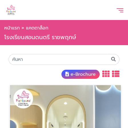
หน้าแรก
»
แคตตาล็อก
โรงเรียนสอนดนตรี ราชพฤกษ์
e-Brochure