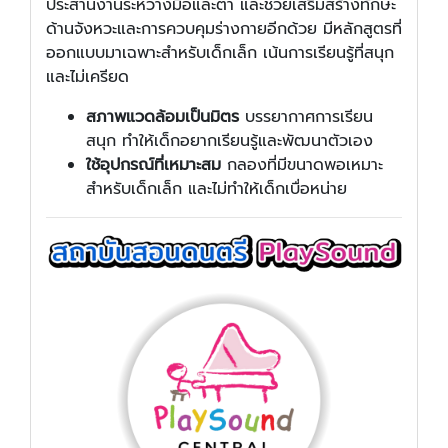
ประสานงานระหว่างมือและตา และช่วยเสริมสร้างทักษะ
ด้านจังหวะและการควบคุมร่างกายอีกด้วย มีหลักสูตรที่
ออกแบบมาเฉพาะสำหรับเด็กเล็ก เน้นการเรียนรู้ที่สนุก
และไม่เครียด
สภาพแวดล้อมเป็นมิตร
บรรยากาศการเรียน
สนุก ทำให้เด็กอยากเรียนรู้และพัฒนาตัวเอง
ใช้อุปกรณ์ที่เหมาะสม
กลองที่มีขนาดพอเหมาะ
สำหรับเด็กเล็ก และไม่ทำให้เด็กเบื่อหน่าย