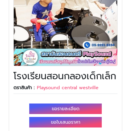
โรงเรียนสอนกลองเด็กเล็ก
ตราสินค้า :
Playsound central westville
ขอรายละเอียด
ขอใบเสนอราคา