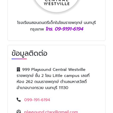
โรงเรียนสอนดนตรีเด็กในโซนราชพฤกษ์ นนทบุรี
โทร. 09-9191-6194
กรุงเทพ
ข้อมูลติดต่อ
999 Playsound Central Westville
ราชพฤกษ์ ชั้น 2 โซน Little campus เลขที่
ห้อง 262 ถนนราชพฤกษ์ ตำบลมหาสวัสดิ์
อำเภอบางกรวย นนทบุรี 11130
099-191-6194
playsound.ctwv@gmail.com